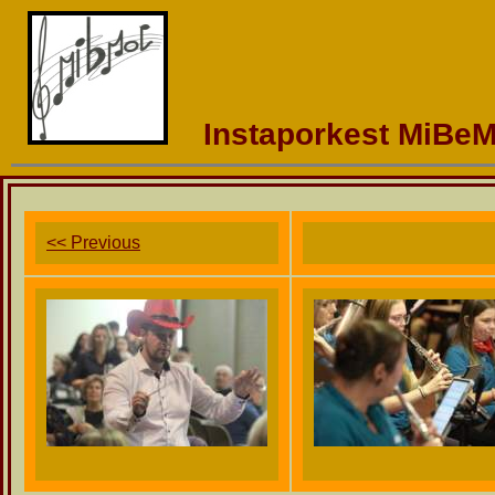
Instaporkest MiBeM
<< Previous