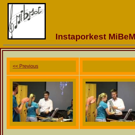
Instaporkest MiBeM
<< Previous